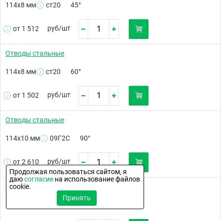
114х8 мм
ст20
45°
руб/
шт
от 1 512
Отводы стальные
114х8 мм
ст20
60°
руб/
шт
от 1 502
Отводы стальные
114х10 мм
09Г2С
90°
руб/
шт
от 2 610
Продолжая пользоваться сайтом, я
даю
согласие
на использование файлов
Отводы стальные
cookie.
Принять
114х10 мм
ст20
90°