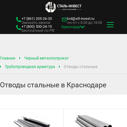
+7 (861)
205-26-35
krd@stl-invest.ru
Заказать звонок
пн-пт с 8:30 до 18:00
+7 (800)
500-24-15
Краснодар
Бесплатный по РФ
Главная
Черный металлопрокат
Трубопроводная арматура
Отводы стальные
Отводы стальные в Краснодаре