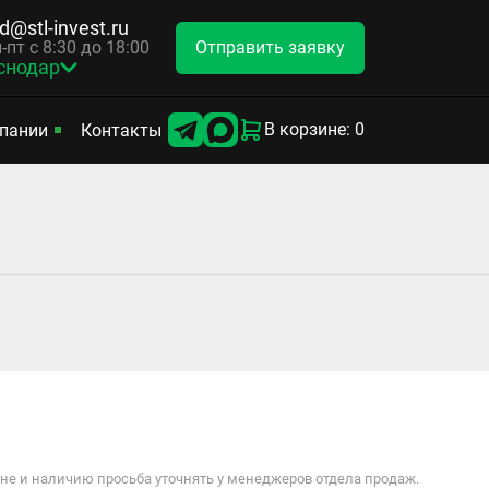
d@stl-invest.ru
Отправить заявку
-пт с 8:30 до 18:00
снодар
В корзине: 0
пании
Контакты
е и наличию просьба уточнять у менеджеров отдела продаж.