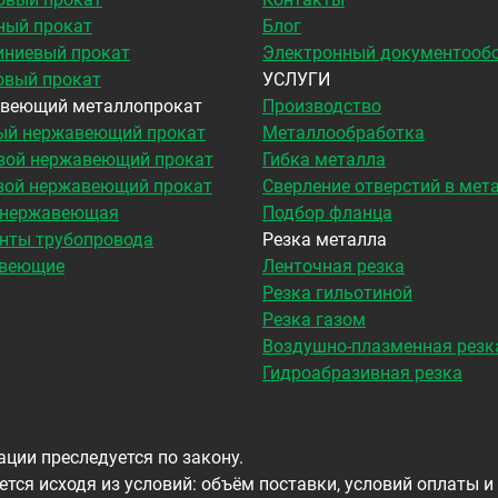
ный прокат
Блог
ниевый прокат
Электронный документооб
овый прокат
УСЛУГИ
веющий металлопрокат
Производство
ый нержавеющий прокат
Металлообработка
вой нержавеющий прокат
Гибка металла
вой нержавеющий прокат
Сверление отверстий в мет
 нержавеющая
Подбор фланца
нты трубопровода
Резка металла
веющие
Ленточная резка
Резка гильотиной
Резка газом
Воздушно-плазменная резк
Гидроабразивная резка
ции преследуется по закону.
тся исходя из условий: объём поставки, условий оплаты и