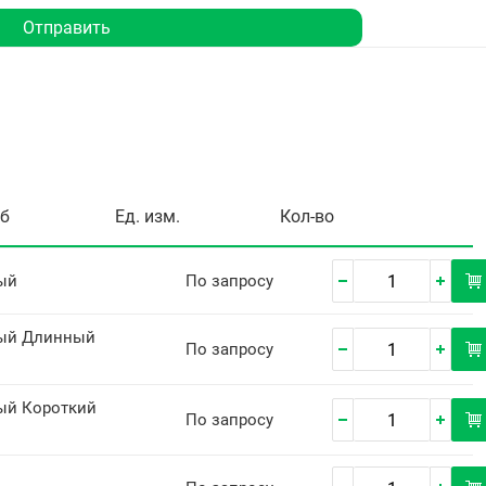
Отправить
уб
Ед. изм.
Кол-во
ый
По запросу
ый Длинный
По запросу
ый Короткий
По запросу