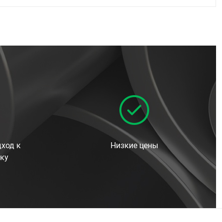
ход к
Низкие цены
ку