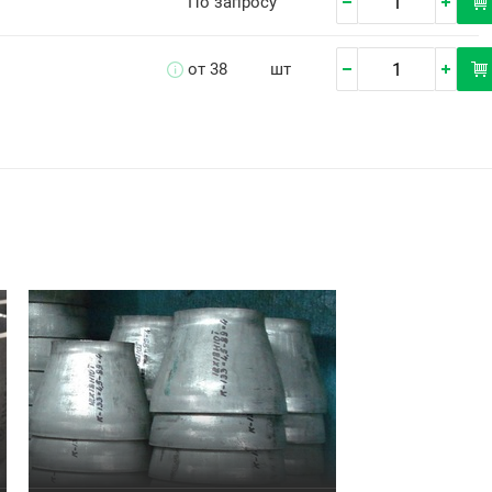
По запросу
от 38
шт