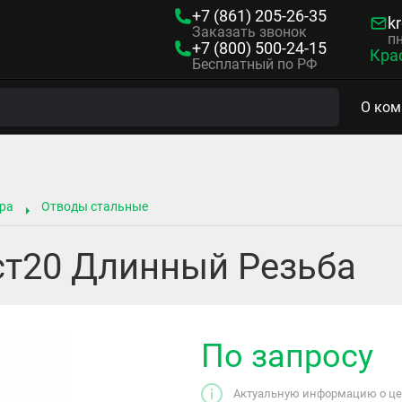
+7 (861)
205-26-35
kr
Заказать звонок
пн
+7 (800)
500-24-15
Кра
Бесплатный по РФ
О ком
ра
Отводы стальные
ст20 Длинный Резьба
По запросу
Актуальную информацию о цен