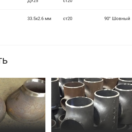
ДУ25
ст20
33.5х2.6 мм
ст20
90° Шовный
ть