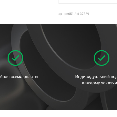
арт.pn651 / id 37829
бная схема оплаты
Индивидуальный под
каждому заказчи