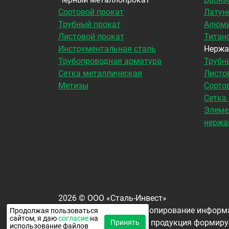
Сортовой прокат
Латун
Трубный прокат
Алюми
Листовой прокат
Титан
Инструментальная сталь
Нержа
Трубопроводная арматура
Трубн
Сетка металлическая
Листо
Метизы
Сорто
Сетка
Элеме
нержа
2026
©
ООО «Сталь-Инвест»
Все права защищены. Копирование информа
Продолжая пользоваться
сайтом, я даю
согласие
на
Окончательная цена на продукция формируе
Принять
использование файлов