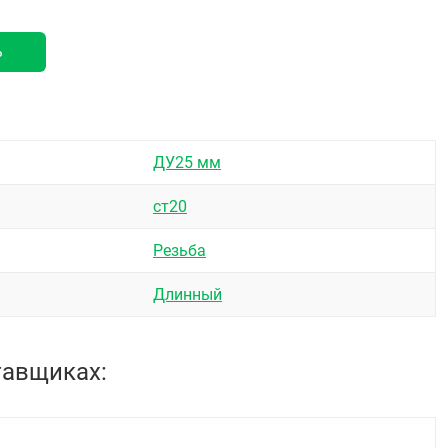
ь
ДУ25 мм
ст20
Резьба
Длинный
тавщиках: