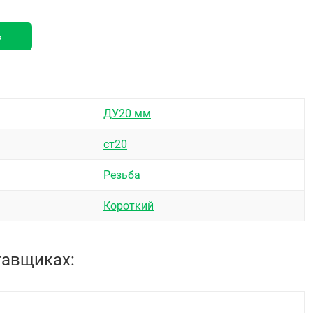
ь
ДУ20 мм
ст20
Резьба
Короткий
тавщиках: