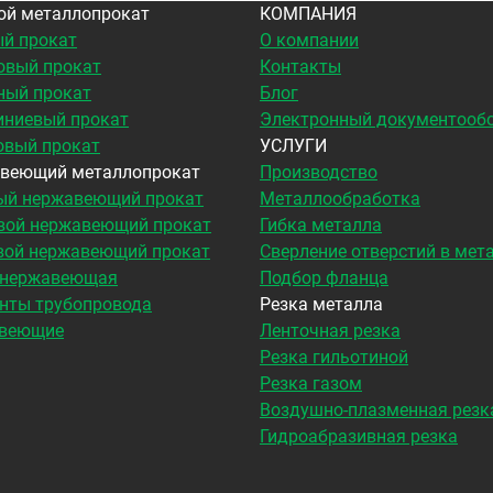
ой металлопрокат
КОМПАНИЯ
й прокат
О компании
овый прокат
Контакты
ный прокат
Блог
ниевый прокат
Электронный документооб
овый прокат
УСЛУГИ
веющий металлопрокат
Производство
ый нержавеющий прокат
Металлообработка
вой нержавеющий прокат
Гибка металла
вой нержавеющий прокат
Сверление отверстий в мет
 нержавеющая
Подбор фланца
нты трубопровода
Резка металла
веющие
Ленточная резка
Резка гильотиной
Резка газом
Воздушно-плазменная резк
Гидроабразивная резка