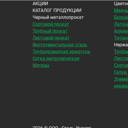
АКЦИИ
Цветн
КАТАЛОГ ПРОДУКЦИИ
Медны
Черный металлопрокат
Бронз
Сортовой прокат
Латун
Трубный прокат
Алюми
Листовой прокат
Титан
Инструментальная сталь
Нержа
Трубопроводная арматура
Трубн
Сетка металлическая
Листо
Метизы
Сорто
Сетка
Элеме
нержа