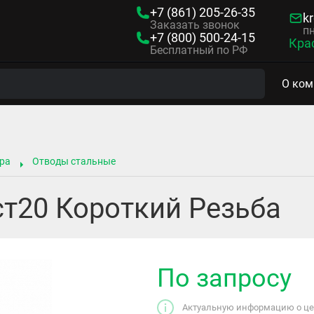
+7 (861)
205-26-35
kr
Заказать звонок
пн
+7 (800)
500-24-15
Кра
Бесплатный по РФ
О ком
ра
Отводы стальные
ст20 Короткий Резьба
По запросу
Актуальную информацию о цен