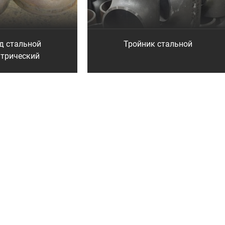
д стальной
Тройник стальной
нтрический