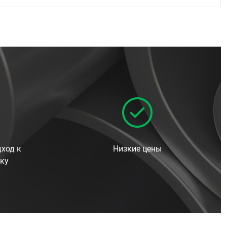
ход к
Низкие цены
ку