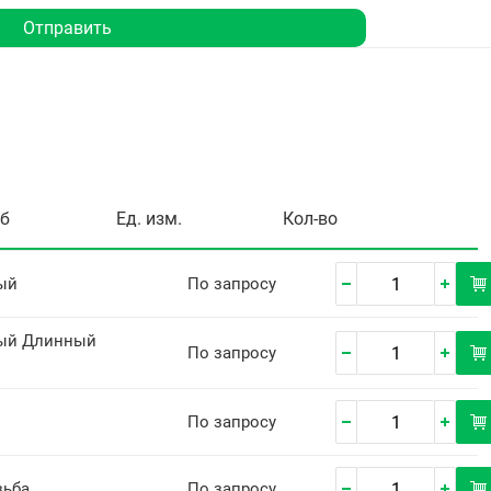
Отправить
уб
Ед. изм.
Кол-во
ый
По запросу
ый Длинный
По запросу
По запросу
зьба
По запросу