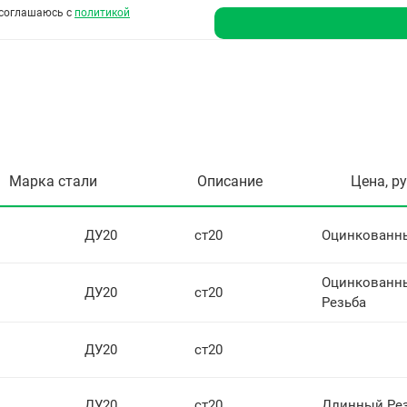
соглашаюсь с
политикой
Марка стали
Описание
Цена, р
ДУ20
ст20
Оцинкованн
Оцинкованн
ДУ20
ст20
Резьба
ДУ20
ст20
ДУ20
ст20
Длинный Ре