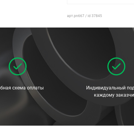
арт.pn667 / id 37845
бная схема оплаты
Индивидуальный под
каждому заказчи