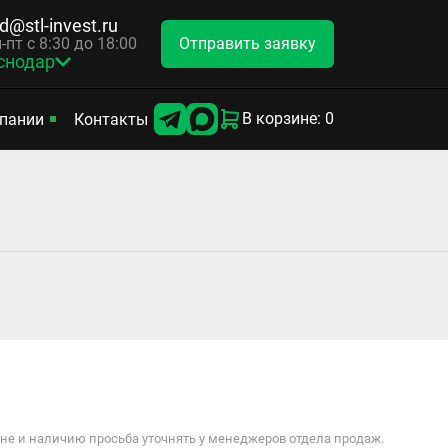
d@stl-invest.ru
Отправить заявку
-пт с 8:30 до 18:00
снодар
В корзине: 0
пании
Контакты
е и наличию просьба уточнять у менеджеров отдела продаж.