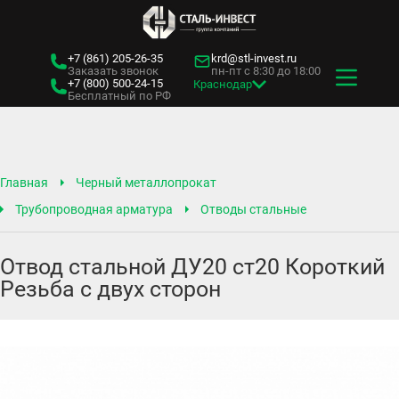
+7 (861)
205-26-35
krd@stl-invest.ru
Заказать звонок
пн-пт с 8:30 до 18:00
+7 (800)
500-24-15
Краснодар
Бесплатный по РФ
Главная
Черный металлопрокат
Трубопроводная арматура
Отводы стальные
Отвод стальной ДУ20 ст20 Короткий
Резьба с двух сторон