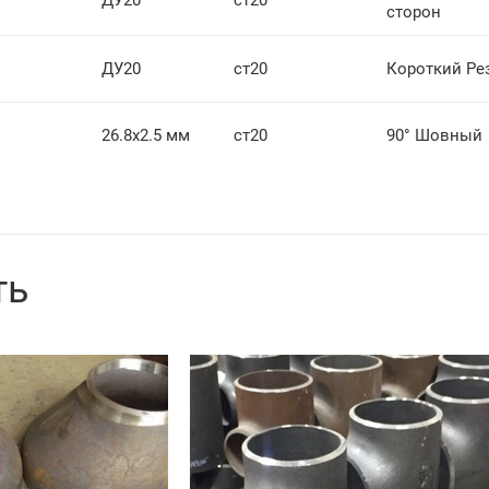
ДУ20
ст20
сторон
ДУ20
ст20
Короткий Ре
26.8х2.5 мм
ст20
90° Шовный
ть