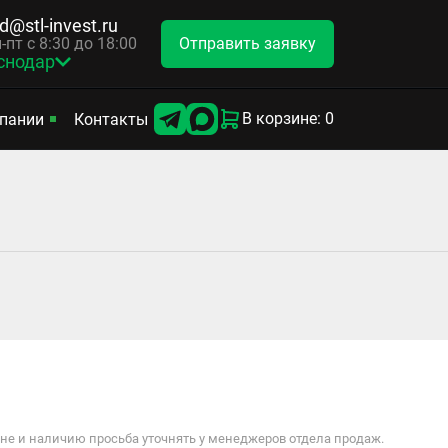
d@stl-invest.ru
Отправить заявку
-пт с 8:30 до 18:00
снодар
В корзине: 0
пании
Контакты
е и наличию просьба уточнять у менеджеров отдела продаж.