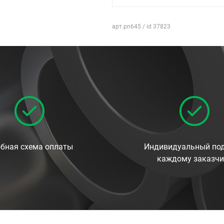
арт.pn645 / id 37823
бная схема оплаты
Индивидуальный под
каждому заказчи