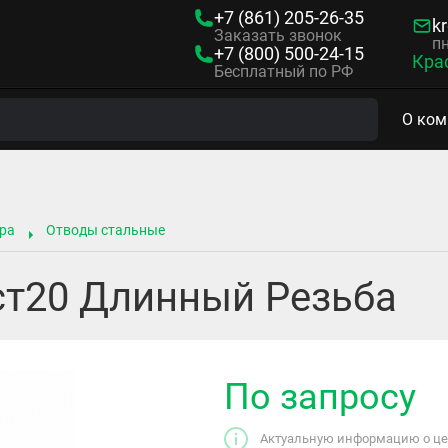
+7 (861)
205-26-35
kr
Заказать звонок
пн
+7 (800)
500-24-15
Кра
Бесплатный по РФ
О ком
ра
Отводы стальные
ст20 Длинный Резьба
По запросу
Актуальную информацию о цен