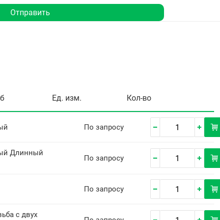
Отправить
уб
Ед. изм.
Кол-во
ый
По запросу
ый Длинный
По запросу
По запросу
ьба с двух