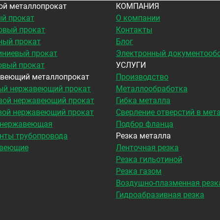
ой металлопрокат
КОМПАНИЯ
й прокат
О компании
овый прокат
Контакты
ный прокат
Блог
ниевый прокат
Электронный документооб
овый прокат
УСЛУГИ
веющий металлопрокат
Производство
ый нержавеющий прокат
Металлообработка
вой нержавеющий прокат
Гибка металла
вой нержавеющий прокат
Сверление отверстий в мет
 нержавеющая
Подбор фланца
нты трубопровода
Резка металла
веющие
Ленточная резка
Резка гильотиной
Резка газом
Воздушно-плазменная резк
Гидроабразивная резка