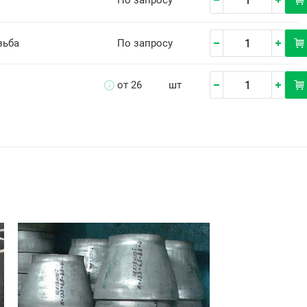
По запросу
зьба
По запросу
от 26
шт