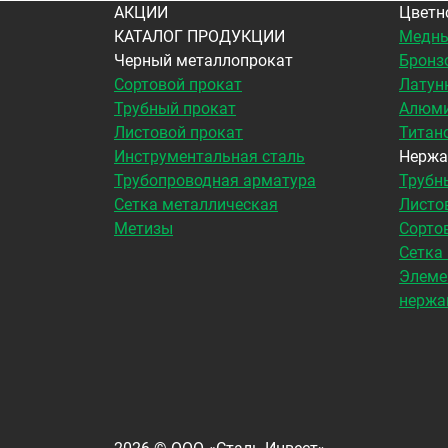
АКЦИИ
Цветн
КАТАЛОГ ПРОДУКЦИИ
Медны
Черный металлопрокат
Бронз
Сортовой прокат
Латун
Трубный прокат
Алюми
Листовой прокат
Титан
Инструментальная сталь
Нержа
Трубопроводная арматура
Трубн
Сетка металлическая
Листо
Метизы
Сорто
Сетка
Элеме
нержа