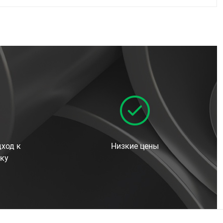
ход к
Низкие цены
ку