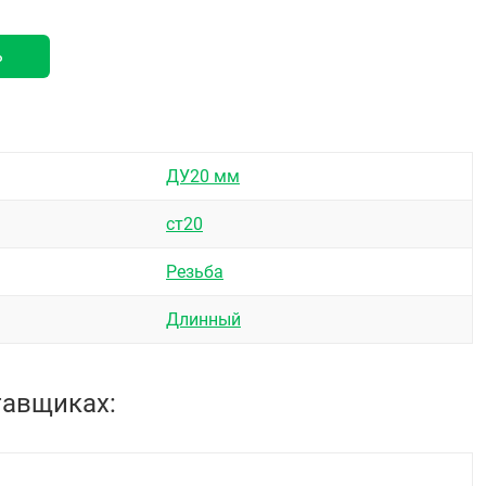
ь
ДУ20 мм
ст20
Резьба
Длинный
тавщиках: