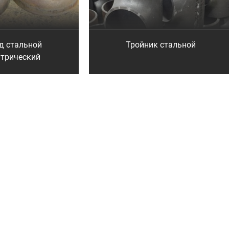
д стальной
Тройник стальной
нтрический