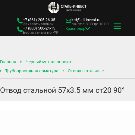
+7 (861)
205-26-35
krd@stl-invest.ru
Заказать звонок
пн-пт с 8:30 до 18:00
+7 (800)
500-24-15
Краснодар
Бесплатный по РФ
Главная
Черный металлопрокат
Трубопроводная арматура
Отводы стальные
Отвод стальной 57х3.5 мм ст20 90°