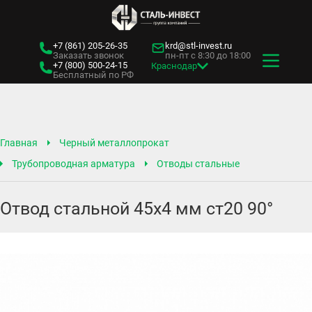
+7 (861)
205-26-35
krd@stl-invest.ru
Заказать звонок
пн-пт с 8:30 до 18:00
+7 (800)
500-24-15
Краснодар
Бесплатный по РФ
Главная
Черный металлопрокат
Трубопроводная арматура
Отводы стальные
Отвод стальной 45х4 мм ст20 90°