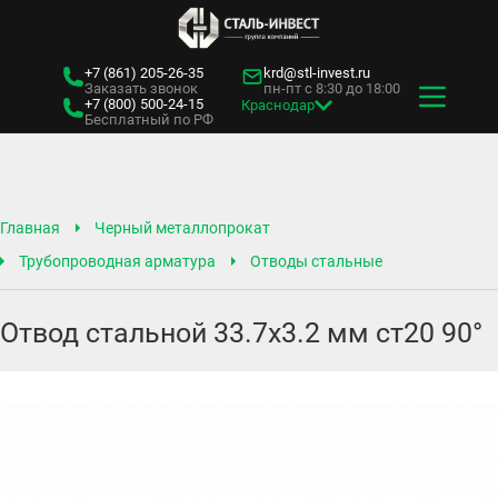
+7 (861)
205-26-35
krd@stl-invest.ru
Заказать звонок
пн-пт с 8:30 до 18:00
+7 (800)
500-24-15
Краснодар
Бесплатный по РФ
Главная
Черный металлопрокат
Трубопроводная арматура
Отводы стальные
Отвод стальной 33.7х3.2 мм ст20 90°