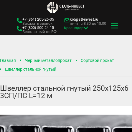
+7 (861)
205-26-35
krd@stl-invest.ru
Заказать звонок
пн-пт с 8:30 до 18:00
+7 (800)
500-24-15
Краснодар
Бесплатный по РФ
Главная
Черный металлопрокат
Сортовой прокат
Швеллер стальной гнутый
Швеллер стальной гнутый 250х125х6
3СП/ПС L=12 м