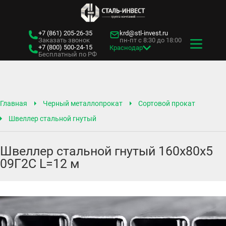
+7 (861)
205-26-35
krd@stl-invest.ru
Заказать звонок
пн-пт с 8:30 до 18:00
+7 (800)
500-24-15
Краснодар
Бесплатный по РФ
Главная
Черный металлопрокат
Сортовой прокат
Швеллер стальной гнутый
Швеллер стальной гнутый 160х80х5
09Г2С L=12 м