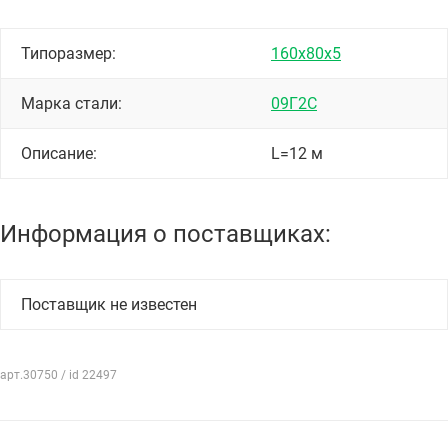
Типоразмер:
160х80х5
Марка стали:
09Г2С
Описание:
L=12 м
Информация о поставщиках:
Поставщик не известен
арт.30750 / id 22497