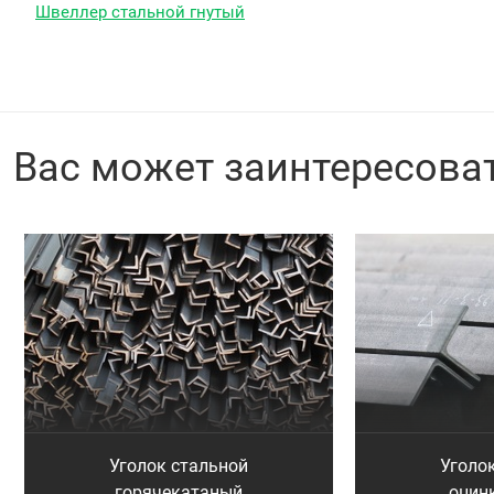
Швеллер стальной гнутый
Вас может заинтересова
Уголок стальной
Уголо
горячекатаный
оцин