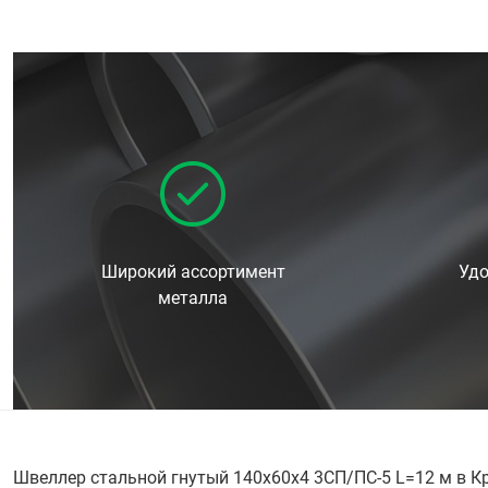
Широкий ассортимент
Удо
металла
Швеллер стальной гнутый 140х60х4 3СП/ПС-5 L=12 м в К