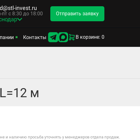
d@stl-invest.ru
Отправить заявку
-пт с 8:30 до 18:00
снодар
В корзине: 0
пании
Контакты
L=12 м
е и наличию просьба уточнять у менеджеров отдела продаж.