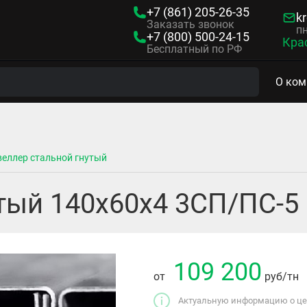
+7 (861)
205-26-35
kr
Заказать звонок
пн
+7 (800)
500-24-15
Кра
Бесплатный по РФ
О ком
еллер стальной гнутый
тый 140х60х4 3СП/ПС-5 
109 200
от
руб
/тн
Актуальную информацию о цен