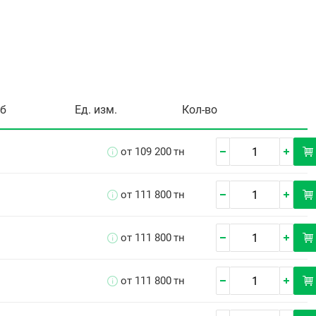
уб
Ед. изм.
Кол-во
от 109 200
тн
от 111 800
тн
от 111 800
тн
от 111 800
тн