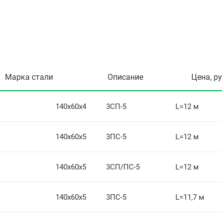
Марка стали
Описание
Цена, р
140х60х4
3СП-5
L=12 м
140х60х5
3ПС-5
L=12 м
140х60х5
3СП/ПС-5
L=12 м
140х60х5
3ПС-5
L=11,7 м