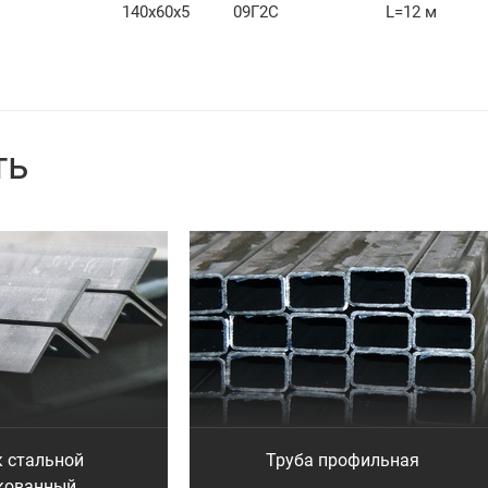
140х60х5
09Г2С
L=12 м
ть
к стальной
Труба профильная
кованный