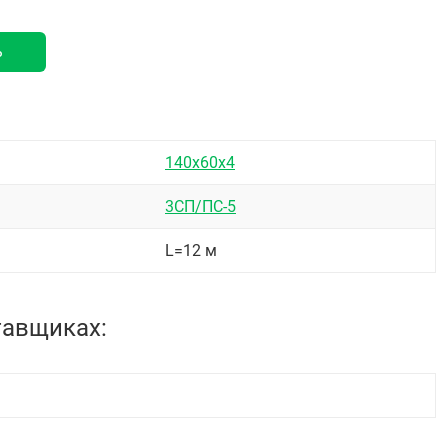
ь
140х60х4
3СП/ПС-5
L=12 м
тавщиках: