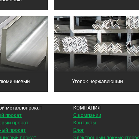
алюминиевый
Уголок нержавеющий
ой металлопрокат
КОМПАНИЯ
й прокат
О компании
овый прокат
Контакты
ный прокат
Блог
ниевый прокат
Электронный документооб