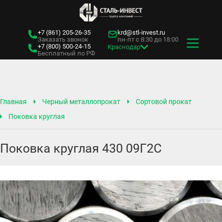
+7 (861)
205-26-35
krd@stl-invest.ru
Заказать звонок
пн-пт с 8:30 до 18:00
+7 (800)
500-24-15
Краснодар
Бесплатный по РФ
Главная
Черный металлопрокат
Сортовой прокат
Поковка круглая
Поковка круглая 430 09Г2С