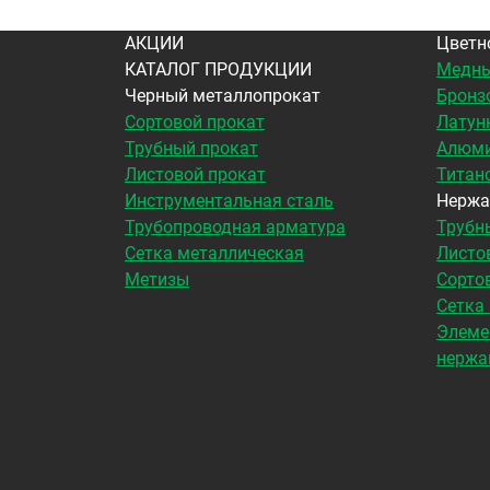
АКЦИИ
Цветн
КАТАЛОГ ПРОДУКЦИИ
Медны
Черный металлопрокат
Бронз
Сортовой прокат
Латун
Трубный прокат
Алюми
Листовой прокат
Титан
Инструментальная сталь
Нержа
Трубопроводная арматура
Трубн
Сетка металлическая
Листо
Метизы
Сорто
Сетка
Элеме
нержа