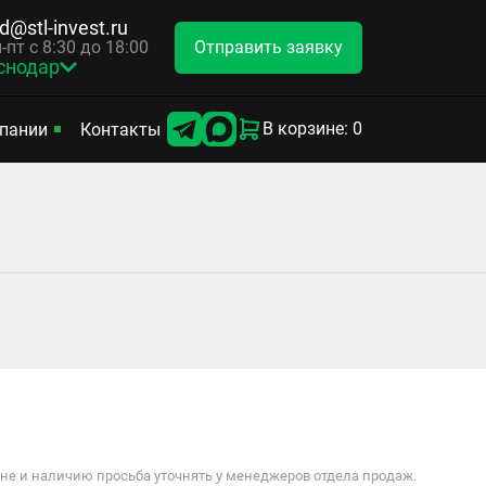
d@stl-invest.ru
Отправить заявку
-пт с 8:30 до 18:00
снодар
В корзине: 0
пании
Контакты
е и наличию просьба уточнять у менеджеров отдела продаж.