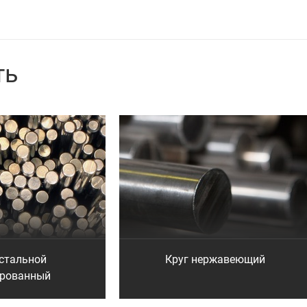
ть
 стальной
Круг нержавеющий
брованный