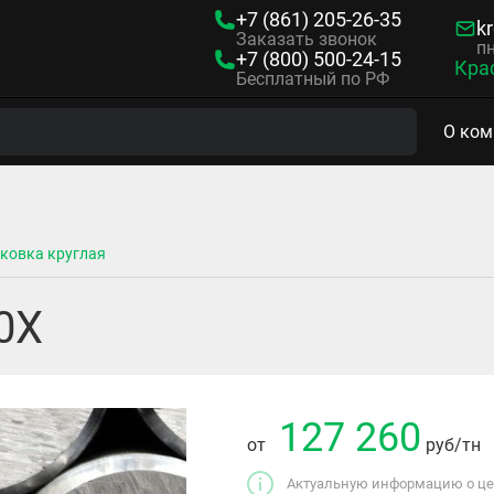
+7 (861)
205-26-35
kr
Заказать звонок
пн
+7 (800)
500-24-15
Кра
Бесплатный по РФ
О ком
ковка круглая
0Х
127 260
от
руб
/тн
Актуальную информацию о цен