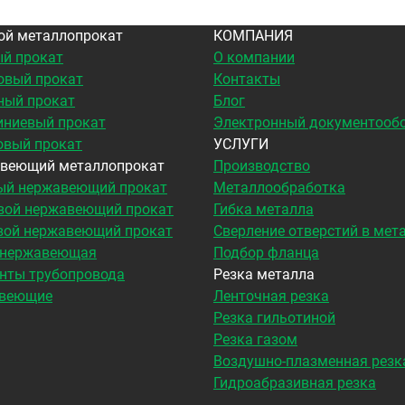
ой металлопрокат
КОМПАНИЯ
й прокат
О компании
овый прокат
Контакты
ный прокат
Блог
ниевый прокат
Электронный документооб
овый прокат
УСЛУГИ
веющий металлопрокат
Производство
ый нержавеющий прокат
Металлообработка
вой нержавеющий прокат
Гибка металла
вой нержавеющий прокат
Сверление отверстий в мет
 нержавеющая
Подбор фланца
нты трубопровода
Резка металла
веющие
Ленточная резка
Резка гильотиной
Резка газом
Воздушно-плазменная резк
Гидроабразивная резка