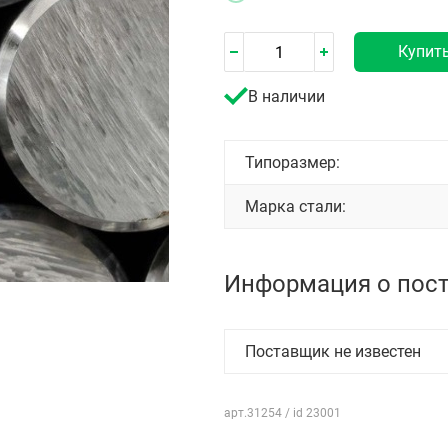
Купит
В наличии
Типоразмер:
Марка стали:
Информация о пос
Поставщик не известен
арт.31254 / id 23001