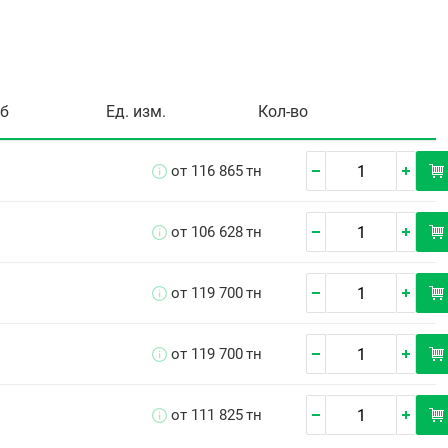
уб
Ед. изм.
Кол-во
от 116 865
тн
от 106 628
тн
от 119 700
тн
от 119 700
тн
от 111 825
тн