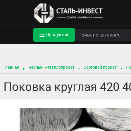
Продукция
Главная
Черный металлопрокат
Сортовой прокат
По
Поковка круглая 420 4