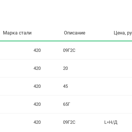
Марка стали
Описание
Цена, р
420
09Г2С
420
20
420
45
420
65Г
420
09Г2С
L=Н/Д