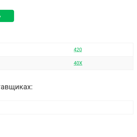
ь
420
40Х
тавщиках: