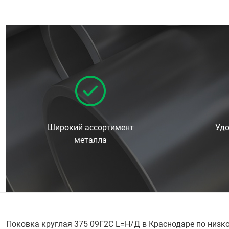
Широкий ассортимент
Удо
металла
Поковка круглая 375 09Г2С L=Н/Д в Краснодаре по низк