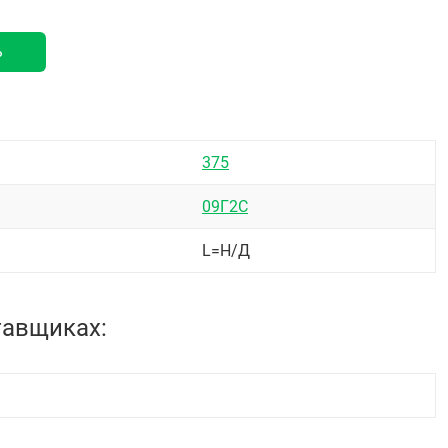
ь
375
09Г2С
L=Н/Д
тавщиках: