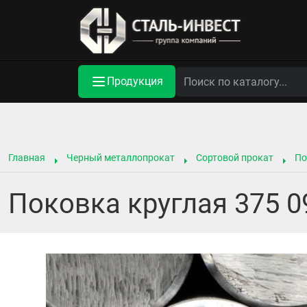
Продукция
Главная
Черный металлопрокат
Сортовой прокат
По
Поковка круглая 375 