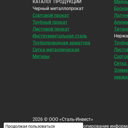
КАТАЛОГ ПРОДУКЦИИ
Медны
Черный металлопрокат
Бронз
Сортовой прокат
Латун
Трубный прокат
Алюми
Листовой прокат
Титан
Инструментальная сталь
Нержа
Трубопроводная арматура
Трубн
Сетка металлическая
Листо
Метизы
Сорто
Сетка
Элеме
нержа
2026
©
ООО «Сталь-Инвест»
Все права защищены. Копирование информа
Продолжая пользоваться