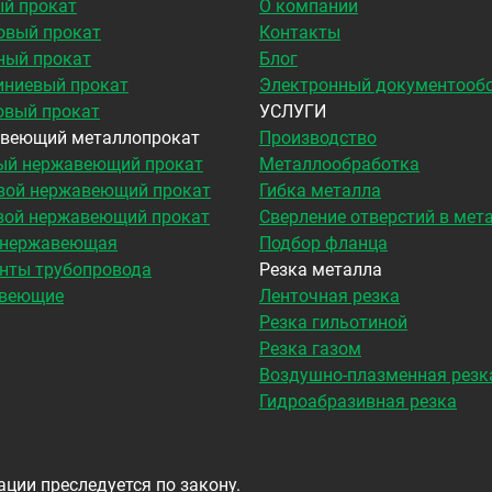
й прокат
О компании
овый прокат
Контакты
ный прокат
Блог
ниевый прокат
Электронный документооб
овый прокат
УСЛУГИ
веющий металлопрокат
Производство
ый нержавеющий прокат
Металлообработка
вой нержавеющий прокат
Гибка металла
вой нержавеющий прокат
Сверление отверстий в мет
 нержавеющая
Подбор фланца
нты трубопровода
Резка металла
веющие
Ленточная резка
Резка гильотиной
Резка газом
Воздушно-плазменная резк
Гидроабразивная резка
ции преследуется по закону.