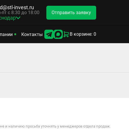
d@stl-invest.ru
Отправить заявку
-пт с 8:30 до 18:00
снодар
В корзине: 0
пании
Контакты
е и наличию просьба уточнять у менеджеров отдела продаж.