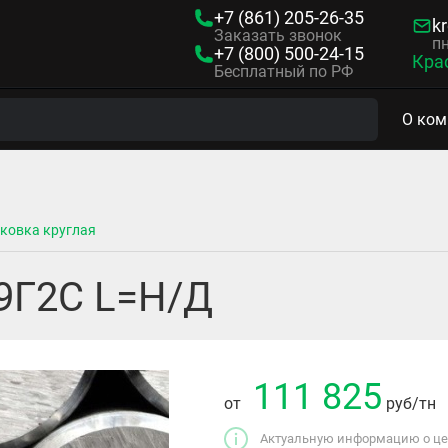
+7 (861)
205-26-35
kr
Заказать звонок
пн
+7 (800)
500-24-15
Кра
Бесплатный по РФ
О ком
ковка круглая
09Г2С L=Н/Д
111 825
от
руб
/тн
Актуальную информацию о цен