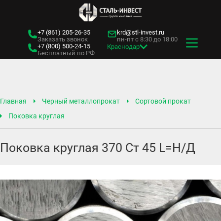
+7 (861)
205-26-35
krd@stl-invest.ru
Заказать звонок
пн-пт с 8:30 до 18:00
+7 (800)
500-24-15
Краснодар
Бесплатный по РФ
Главная
Черный металлопрокат
Сортовой прокат
Поковка круглая
Поковка круглая 370 Ст 45 L=Н/Д