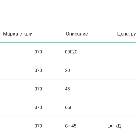
Марка стали
Описание
Цена, р
370
09Г2С
370
20
370
45
370
65Г
370
Ст 45
L=Н/Д