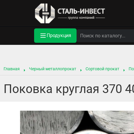
Продукция
Главная
Черный металлопрокат
Сортовой прокат
По
Поковка круглая 370 4