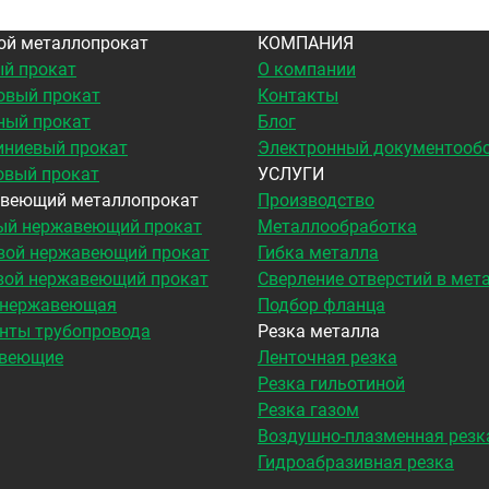
ой металлопрокат
КОМПАНИЯ
й прокат
О компании
овый прокат
Контакты
ный прокат
Блог
ниевый прокат
Электронный документооб
овый прокат
УСЛУГИ
веющий металлопрокат
Производство
ый нержавеющий прокат
Металлообработка
вой нержавеющий прокат
Гибка металла
вой нержавеющий прокат
Сверление отверстий в мет
 нержавеющая
Подбор фланца
нты трубопровода
Резка металла
веющие
Ленточная резка
Резка гильотиной
Резка газом
Воздушно-плазменная резк
Гидроабразивная резка