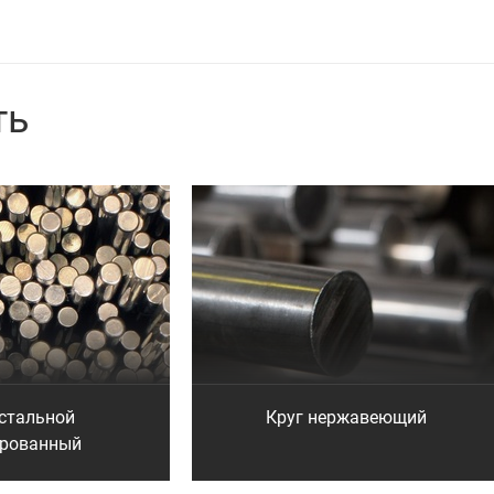
ть
 стальной
Круг нержавеющий
брованный