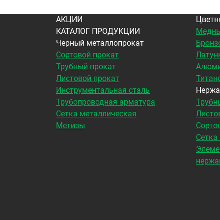
АКЦИИ
Цветн
КАТАЛОГ ПРОДУКЦИИ
Медны
Черный металлопрокат
Бронз
Сортовой прокат
Латун
Трубный прокат
Алюми
Листовой прокат
Титан
Инструментальная сталь
Нержа
Трубопроводная арматура
Трубн
Сетка металлическая
Листо
Метизы
Сорто
Сетка
Элеме
нержа