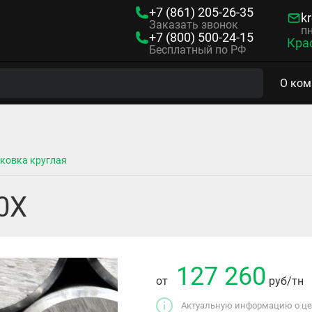
+7 (861)
205-26-35
kr
Заказать звонок
пн
+7 (800)
500-24-15
Кра
Бесплатный по РФ
О ком
ковка круглая
0Х
127 260
от
руб
/тн
Актуальную информацию о цен