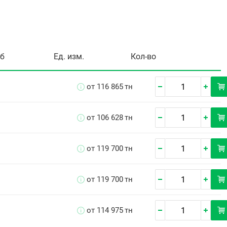
уб
Ед. изм.
Кол-во
от 116 865
тн
от 106 628
тн
от 119 700
тн
от 119 700
тн
от 114 975
тн