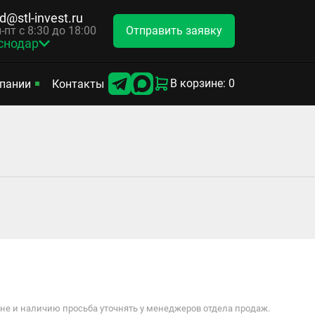
d@stl-invest.ru
Отправить заявку
-пт с 8:30 до 18:00
снодар
В корзине: 0
пании
Контакты
е и наличию просьба уточнять у менеджеров отдела продаж.