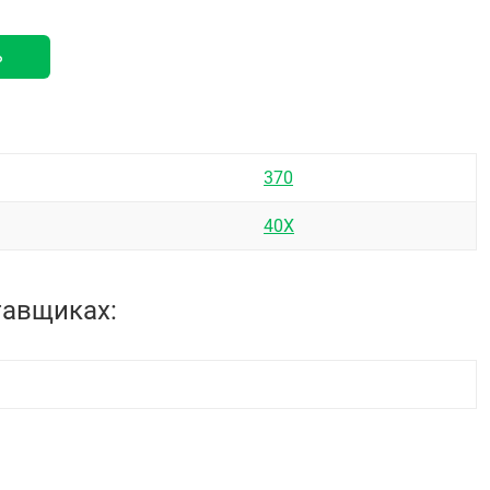
ь
370
40Х
тавщиках: