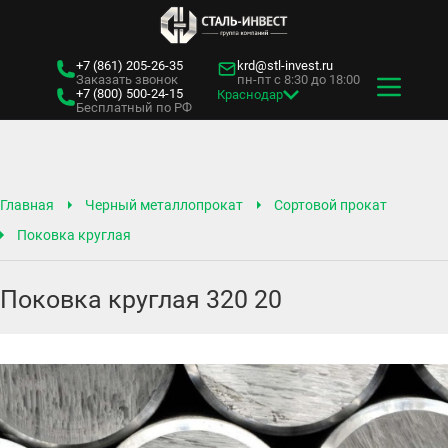
+7 (861)
205-26-35
krd@stl-invest.ru
Заказать звонок
пн-пт с 8:30 до 18:00
+7 (800)
500-24-15
Краснодар
Бесплатный по РФ
Главная
Черный металлопрокат
Сортовой прокат
Поковка круглая
Поковка круглая 320 20