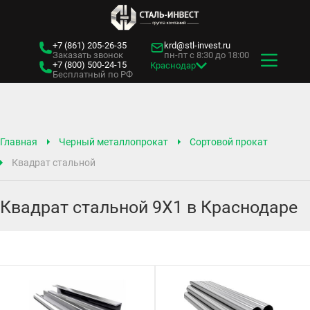
+7 (861)
205-26-35
krd@stl-invest.ru
Заказать звонок
пн-пт с 8:30 до 18:00
+7 (800)
500-24-15
Краснодар
Бесплатный по РФ
Главная
Черный металлопрокат
Сортовой прокат
Квадрат стальной
Квадрат стальной 9Х1 в Краснодаре