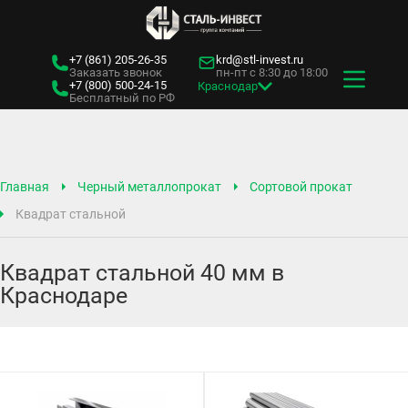
+7 (861)
205-26-35
krd@stl-invest.ru
Заказать звонок
пн-пт с 8:30 до 18:00
+7 (800)
500-24-15
Краснодар
Бесплатный по РФ
Главная
Черный металлопрокат
Сортовой прокат
Квадрат стальной
Квадрат стальной 40 мм в
Краснодаре