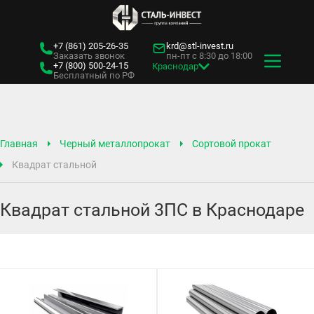
+7 (861)
205-26-35
krd@stl-invest.ru
Заказать звонок
пн-пт с 8:30 до 18:00
+7 (800)
500-24-15
Краснодар
Бесплатный по РФ
Главная
Черный металлопрокат
Сортовой прокат
Квадрат стальной
Квадрат стальной 3ПС в Краснодаре