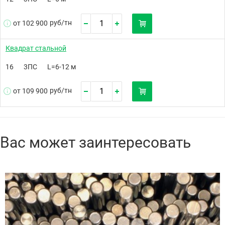
руб/
тн
от 102 900
Квадрат стальной
16
3ПС
L=6-12 м
руб/
тн
от 109 900
Вас может заинтересовать