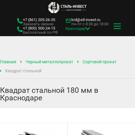
+7 (861)
205-26-35
krd@stl-invest.ru
Заказать звонок
пн-пт с 8:30 до 18:00
+7 (800)
500-24-15
Краснодар
Бесплатный по РФ
Главная
Черный металлопрокат
Сортовой прокат
Квадрат стальной
Квадрат стальной 180 мм в
Краснодаре