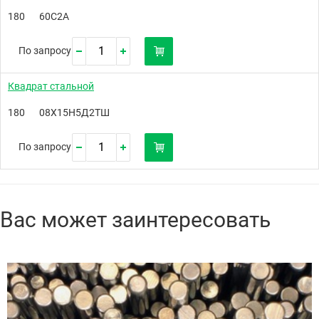
180
60С2А
По запросу
Квадрат стальной
180
08Х15Н5Д2ТШ
По запросу
Вас может заинтересовать