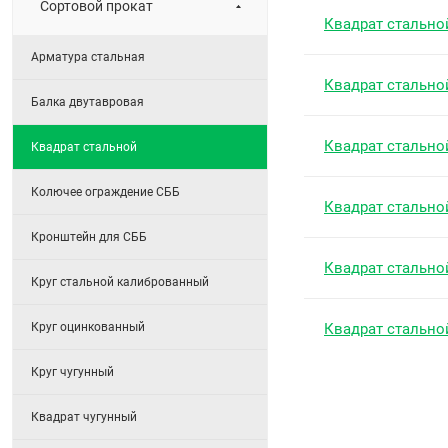
Сортовой прокат
Квадрат стально
Арматура стальная
Квадрат стально
Балка двутавровая
Квадрат стально
Квадрат стальной
Колючее ограждение СББ
Квадрат стально
Кронштейн для СББ
Квадрат стально
Круг стальной калиброванный
Круг оцинкованный
Квадрат стально
Круг чугунный
Квадрат чугунный