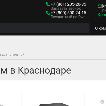
+7 (861)
205-26-35
kr
Заказать звонок
пн
+7 (800)
500-24-15
Кра
Бесплатный по РФ
О ком
адрат стальной
мм в Краснодаре