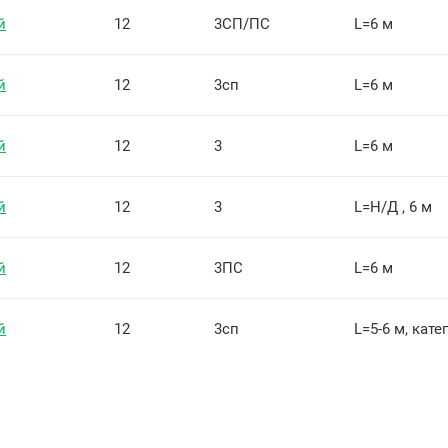
й
12
3СП/ПС
L=6 м
й
12
3сп
L=6 м
й
12
3
L=6 м
й
12
3
L=Н/Д , 6 м
й
12
3ПС
L=6 м
й
12
3сп
L=5-6 м, кате