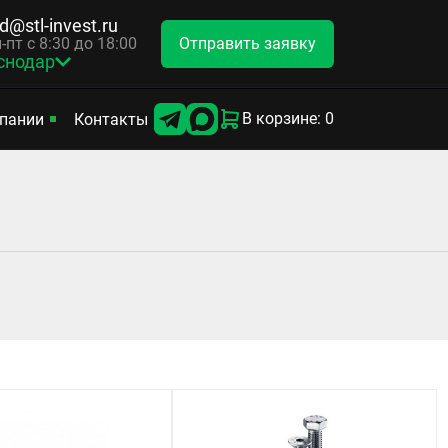
d@stl-invest.ru
Отправить заявку
-пт с 8:30 до 18:00
снодар
В корзине: 0
пании
Контакты