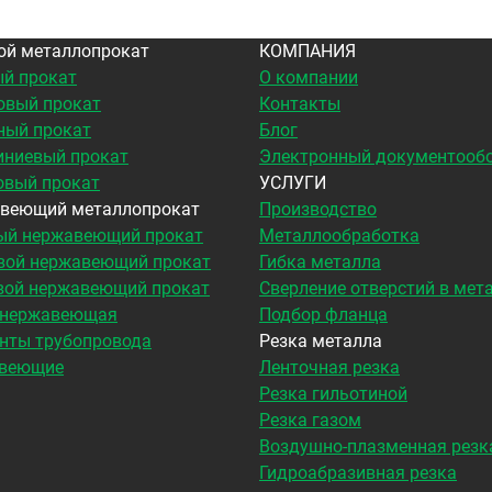
ой металлопрокат
КОМПАНИЯ
й прокат
О компании
овый прокат
Контакты
ный прокат
Блог
ниевый прокат
Электронный документооб
овый прокат
УСЛУГИ
веющий металлопрокат
Производство
ый нержавеющий прокат
Металлообработка
вой нержавеющий прокат
Гибка металла
вой нержавеющий прокат
Сверление отверстий в мет
 нержавеющая
Подбор фланца
нты трубопровода
Резка металла
веющие
Ленточная резка
Резка гильотиной
Резка газом
Воздушно-плазменная резк
Гидроабразивная резка