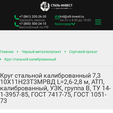
+7 (861)
205-26-35
krd@stl-invest.ru
Заказать звонок
пн-пт с 8:30 до 18:00
+7 (800)
500-24-15
Краснодар
Бесплатный по РФ
Главная
Черный металлопрокат
Сортовой прокат
Круг стальной калиброванный
Круг стальной калиброванный 7,3
10Х11Н23Т3МРВД L=2,6-2,8 м, АТП,
калиброванный, УЗК, группа В, ТУ 14-
1-3957-85, ГОСТ 7417-75, ГОСТ 1051-
73