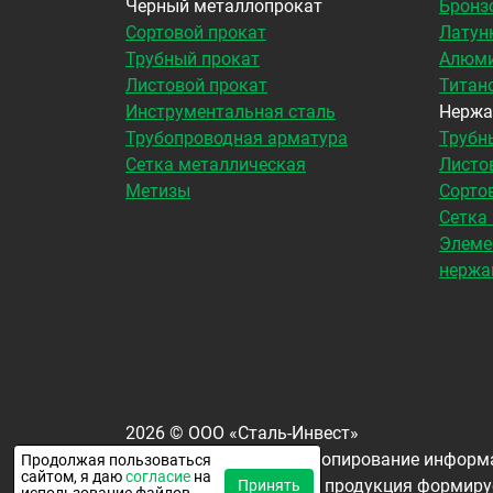
Черный металлопрокат
Бронз
Сортовой прокат
Латун
Трубный прокат
Алюми
Листовой прокат
Титан
Инструментальная сталь
Нержа
Трубопроводная арматура
Трубн
Сетка металлическая
Листо
Метизы
Сорто
Сетка
Элеме
нержа
2026
©
ООО «Сталь-Инвест»
Все права защищены. Копирование информа
Продолжая пользоваться
сайтом, я даю
согласие
на
Окончательная цена на продукция формируе
Принять