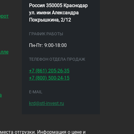
Россия 350005 Краснодар
ул. имени Александра
орот
Покрышкина, 2/12
ГРАФИК РАБОТЫ
Пн-Пт: 9:00-18:00
алле
ТЕЛЕФОН ОТДЕЛА ПРОДАЖ
+7 (861)
205-26-35
+7 (800)
500-24-15
E-MAIL
а
krd@stl-invest.ru
 места отгрузки. Информация о цене и