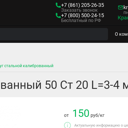
+7 (861)
205-26-35
kr
Заказать звонок
пн
+7 (800)
500-24-15
Кра
Бесплатный по РФ
О ком
уг стальной калиброванный
ванный 50 Ст 20 L=3-4
150
от
руб
/кг
Актуальную информацию о цен