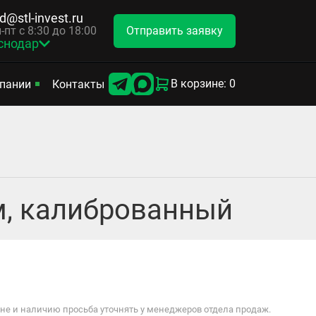
d@stl-invest.ru
Отправить заявку
-пт с 8:30 до 18:00
снодар
В корзине: 0
пании
Контакты
 м, калиброванный
е и наличию просьба уточнять у менеджеров отдела продаж.