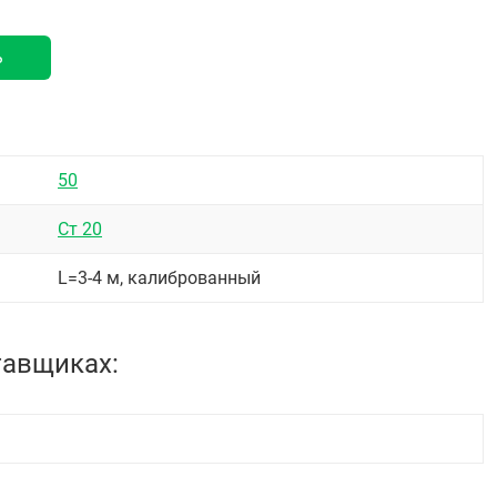
ь
50
Ст 20
L=3-4 м, калиброванный
тавщиках: