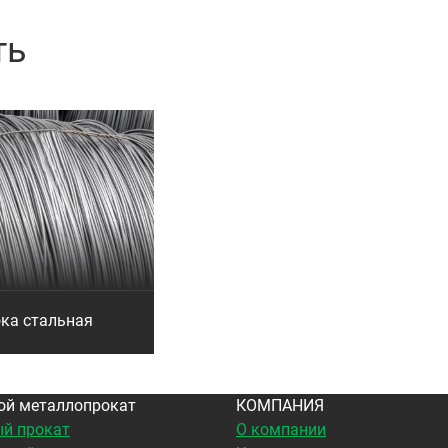
ть
ка стальная
ой металлопрокат
КОМПАНИЯ
й прокат
О компании