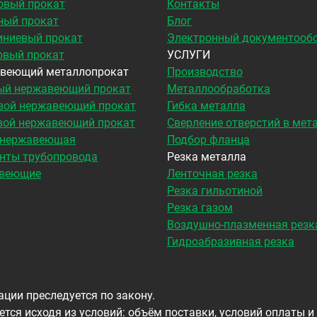
овый прокат
Контакты
ный прокат
Блог
ниевый прокат
Электронный документооб
овый прокат
УСЛУГИ
веющий металлопрокат
Производство
ый нержавеющий прокат
Металлообработка
вой нержавеющий прокат
Гибка металла
вой нержавеющий прокат
Сверление отверстий в мет
 нержавеющая
Подбор фланца
нты трубопровода
Резка металла
веющие
Ленточная резка
Резка гильотиной
Резка газом
Воздушно-плазменная резк
Гидроабразивная резка
ции преследуется по закону.
тся исходя из условий: объём поставки, условий оплаты и