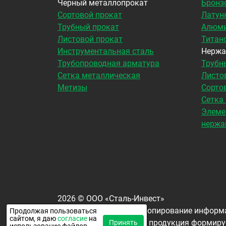
Черный металлопрокат
Бронз
Сортовой прокат
Латун
Трубный прокат
Алюми
Листовой прокат
Титан
Инструментальная сталь
Нержа
Трубопроводная арматура
Трубн
Сетка металлическая
Листо
Метизы
Сорто
Сетка
Элеме
нержа
2026
©
ООО «Сталь-Инвест»
Все права защищены. Копирование информа
Продолжая пользоваться
сайтом, я даю
согласие
на
Окончательная цена на продукция формируе
Принять