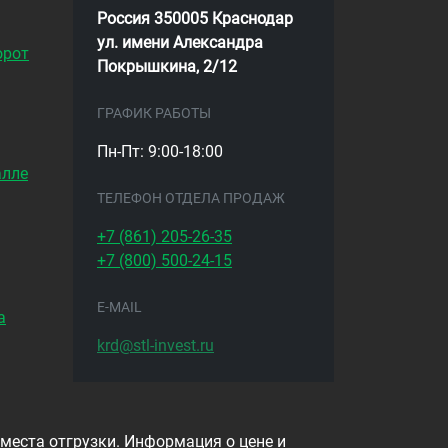
Россия 350005 Краснодар
ул. имени Александра
орот
Покрышкина, 2/12
ГРАФИК РАБОТЫ
Пн-Пт: 9:00-18:00
алле
ТЕЛЕФОН ОТДЕЛА ПРОДАЖ
+7 (861)
205-26-35
+7 (800)
500-24-15
E-MAIL
а
krd@stl-invest.ru
 места отгрузки. Информация о цене и