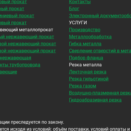
овый прокат
Контакты
ный прокат
Блог
ниевый прокат
Электронный документооб
овый прокат
УСЛУГИ
веющий металлопрокат
Производство
ый нержавеющий прокат
Металлообработка
вой нержавеющий прокат
Гибка металла
вой нержавеющий прокат
Сверление отверстий в мет
 нержавеющая
Подбор фланца
нты трубопровода
Резка металла
веющие
Ленточная резка
Резка гильотиной
Резка газом
Воздушно-плазменная резк
Гидроабразивная резка
ции преследуется по закону.
тся исходя из условий: объём поставки, условий оплаты и