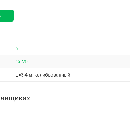
ь
5
Ст 20
L=3-4 м, калиброванный
тавщиках: