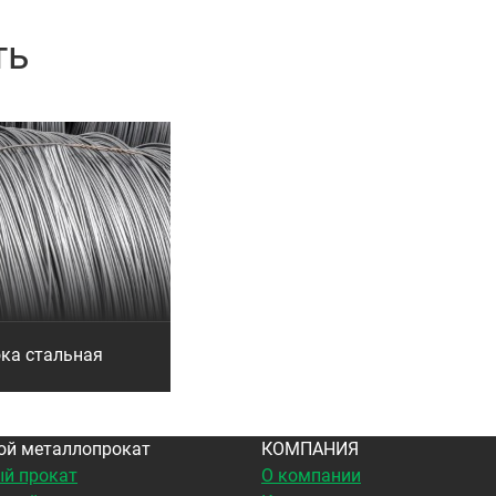
ть
ка стальная
ой металлопрокат
КОМПАНИЯ
й прокат
О компании