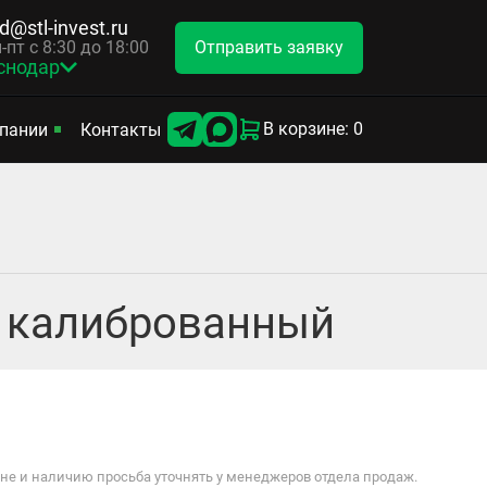
d@stl-invest.ru
Отправить заявку
-пт с 8:30 до 18:00
снодар
В корзине: 0
пании
Контакты
, калиброванный
е и наличию просьба уточнять у менеджеров отдела продаж.