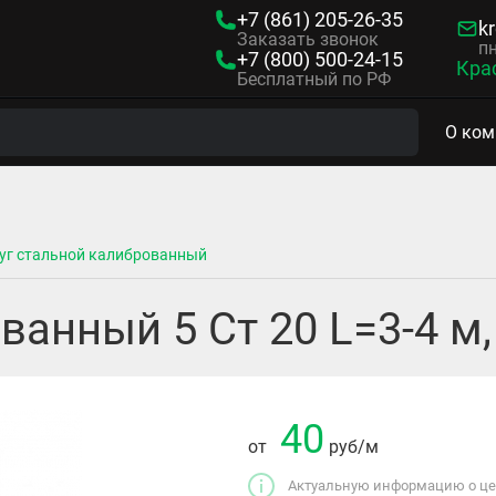
+7 (861)
205-26-35
kr
Заказать звонок
пн
+7 (800)
500-24-15
Кра
Бесплатный по РФ
О ком
уг стальной калиброванный
ванный 5 Ст 20 L=3-4 м
40
от
руб
/м
Актуальную информацию о цен