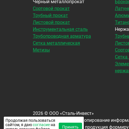
Черный металлопрокат
Бронз
Сортовой прокат
Латун
Трубный прокат
Алюми
Листовой прокат
Титан
Инструментальная сталь
Нержа
Трубопроводная арматура
Трубн
Сетка металлическая
Листо
Метизы
Сорто
Сетка
Элеме
нержа
2026
©
ООО «Сталь-Инвест»
Все права защищены. Копирование информа
Продолжая пользоваться
сайтом, я даю
согласие
на
Окончательная цена на продукция формируе
Принять