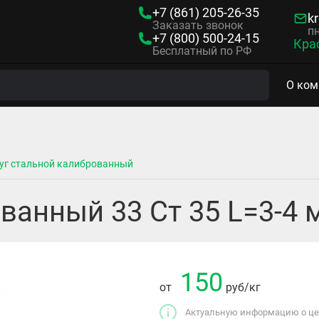
+7 (861)
205-26-35
kr
Заказать звонок
пн
+7 (800)
500-24-15
Кра
Бесплатный по РФ
О ком
уг стальной калиброванный
ванный 33 Ст 35 L=3-4
150
от
руб
/кг
Актуальную информацию о цен