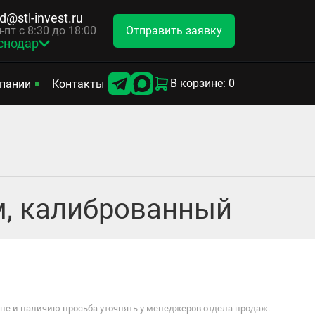
d@stl-invest.ru
Отправить заявку
-пт с 8:30 до 18:00
снодар
В корзине: 0
пании
Контакты
 м, калиброванный
е и наличию просьба уточнять у менеджеров отдела продаж.