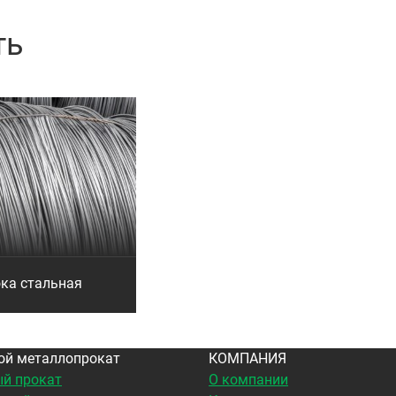
ть
ка стальная
ой металлопрокат
КОМПАНИЯ
й прокат
О компании