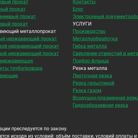
овый прокат
Контакты
ный прокат
Блог
ниевый прокат
Электронный документооб
овый прокат
УСЛУГИ
веющий металлопрокат
Производство
ый нержавеющий прокат
Металлообработка
вой нержавеющий прокат
Гибка металла
вой нержавеющий прокат
Сверление отверстий в мет
 нержавеющая
Подбор фланца
нты трубопровода
Резка металла
веющие
Ленточная резка
Резка гильотиной
Резка газом
Воздушно-плазменная резк
Гидроабразивная резка
ции преследуется по закону.
тся исходя из условий: объём поставки, условий оплаты и