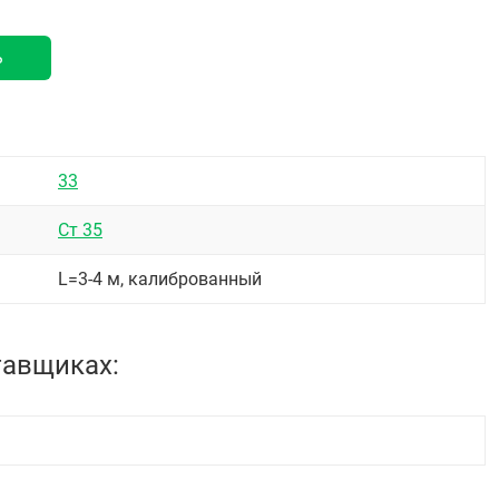
ь
33
Ст 35
L=3-4 м, калиброванный
тавщиках: