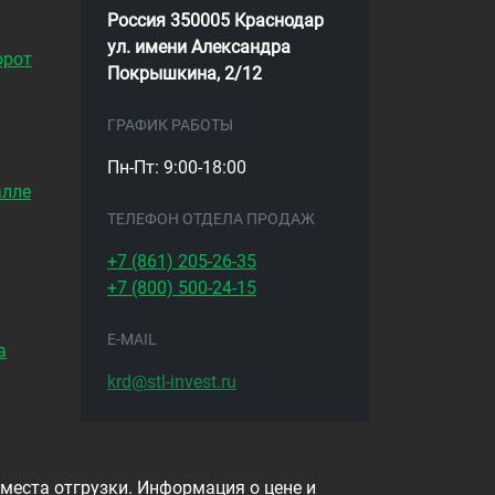
Россия 350005 Краснодар
ул. имени Александра
орот
Покрышкина, 2/12
ГРАФИК РАБОТЫ
Пн-Пт: 9:00-18:00
алле
ТЕЛЕФОН ОТДЕЛА ПРОДАЖ
+7 (861)
205-26-35
+7 (800)
500-24-15
E-MAIL
а
krd@stl-invest.ru
 места отгрузки. Информация о цене и