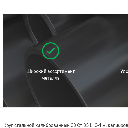
Широкий ассортимент
Удо
металла
Круг стальной калиброванный 33 Ст 35 L=3-4 м, калибро