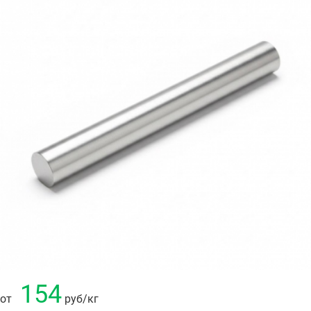
154
от
руб
/кг