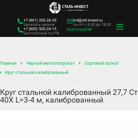
+7 (861)
205-26-35
krd@stl-invest.ru
Заказать звонок
пн-пт с 8:30 до 18:00
+7 (800)
500-24-15
Краснодар
Бесплатный по РФ
Главная
Черный металлопрокат
Сортовой прокат
Круг стальной калиброванный
Круг стальной калиброванный 27,7 Ст
40Х L=3-4 м, калиброванный