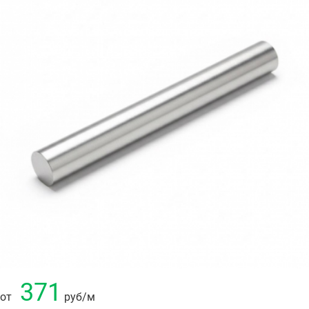
371
от
руб
/м