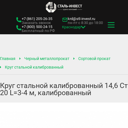
+7 (861)
205-26-35
krd@stl-invest.ru
Заказать звонок
пн-пт с 8:30 до 18:00
+7 (800)
500-24-15
Краснодар
Бесплатный по РФ
Главная
Черный металлопрокат
Сортовой прокат
Круг стальной калиброванный
Круг стальной калиброванный 14,6 Ст
20 L=3-4 м, калиброванный