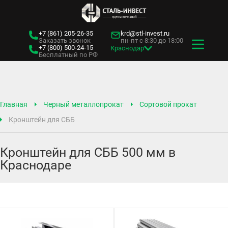
+7 (861)
205-26-35
krd@stl-invest.ru
Заказать звонок
пн-пт с 8:30 до 18:00
+7 (800)
500-24-15
Краснодар
Бесплатный по РФ
Главная
Черный металлопрокат
Сортовой прокат
Кронштейн для СББ
Кронштейн для СББ 500 мм в
Краснодаре