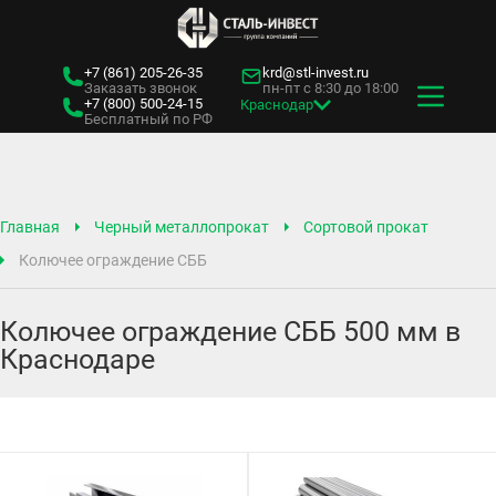
+7 (861)
205-26-35
krd@stl-invest.ru
Заказать звонок
пн-пт с 8:30 до 18:00
+7 (800)
500-24-15
Краснодар
Бесплатный по РФ
Главная
Черный металлопрокат
Сортовой прокат
Колючее ограждение СББ
Колючее ограждение СББ 500 мм в
Краснодаре