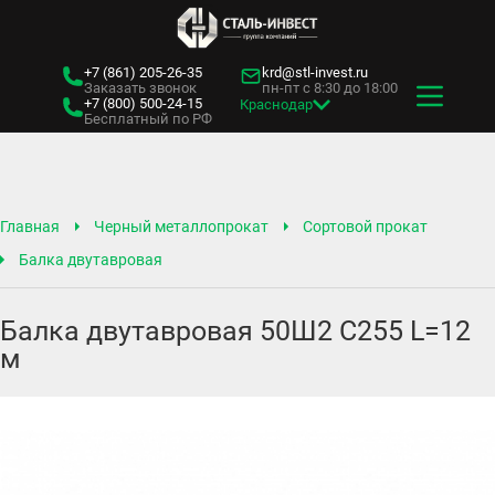
+7 (861)
205-26-35
krd@stl-invest.ru
Заказать звонок
пн-пт с 8:30 до 18:00
+7 (800)
500-24-15
Краснодар
Бесплатный по РФ
Главная
Черный металлопрокат
Сортовой прокат
Балка двутавровая
Балка двутавровая 50Ш2 С255 L=12
м