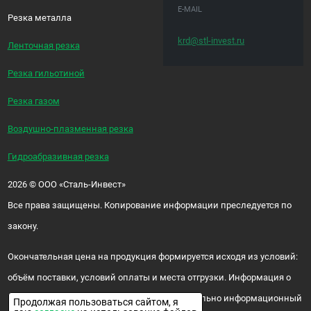
E-MAIL
Резка металла
krd@stl-invest.ru
Ленточная резка
Резка гильотиной
Резка газом
Воздушно-плазменная резка
Гидроабразивная резка
2026
©
ООО «Сталь-Инвест»
Все права защищены. Копирование информации преследуется по
закону.
Окончательная цена на продукция формируется исходя из условий:
объём поставки, условий оплаты и места отгрузки. Информация о
цене и наличии продукции носит исключительно информационный
Продолжая пользоваться сайтом, я