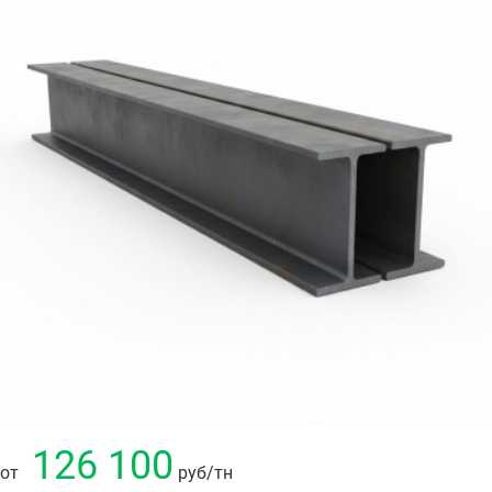
126 100
от
руб
/тн