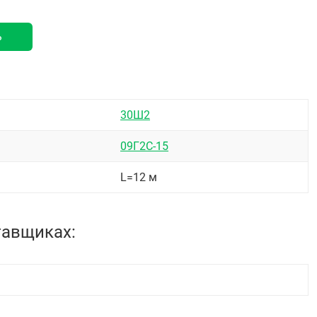
ь
30Ш2
09Г2С-15
L=12 м
тавщиках: