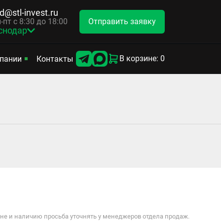
d@stl-invest.ru
Отправить заявку
-пт с 8:30 до 18:00
снодар
В корзине: 0
пании
Контакты
е и наличию просьба уточнять у менеджеров отдела продаж.