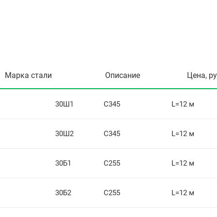
Марка стали
Описание
Цена, р
30Ш1
С345
L=12 м
30Ш2
С345
L=12 м
30Б1
С255
L=12 м
30Б2
С255
L=12 м