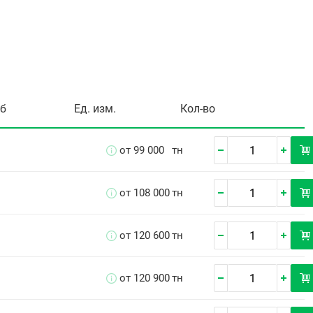
уб
Ед. изм.
Кол-во
от 99 000
тн
от 108 000
тн
от 120 600
тн
от 120 900
тн