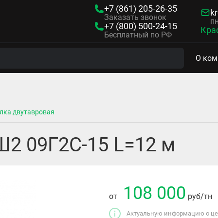
+7 (861)
205-26-35
kr
Заказать звонок
пн
+7 (800)
500-24-15
Кра
Бесплатный по РФ
О ком
лка двутавровая
Ш2 09Г2С-15 L=12 м
108 000
от
руб
/тн
Актуальную информацию о цен