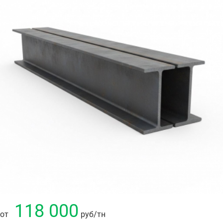
118 000
от
руб
/тн