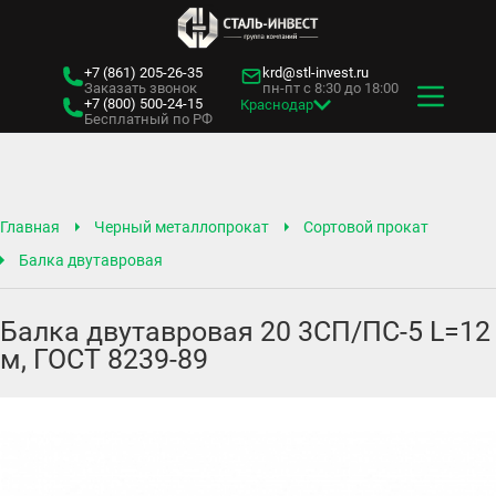
+7 (861)
205-26-35
krd@stl-invest.ru
Заказать звонок
пн-пт с 8:30 до 18:00
+7 (800)
500-24-15
Краснодар
Бесплатный по РФ
Главная
Черный металлопрокат
Сортовой прокат
Балка двутавровая
Балка двутавровая 20 3СП/ПС-5 L=12
м, ГОСТ 8239-89